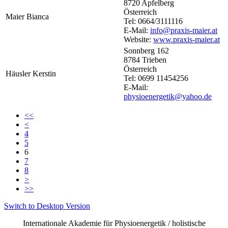
8720 Apfelberg
Österreich
Maier Bianca
Tel: 0664/3111116
E-Mail:
info@praxis-maier.at
Website:
www.praxis-maier.at
Sonnberg 162
8784 Trieben
Österreich
Häusler Kerstin
Tel: 0699 11454256
E-Mail:
physioenergetik@yahoo.de
<<
<
4
5
6
7
8
>
>>
Switch to Desktop Version
Internationale Akademie für Physioenergetik / holistische