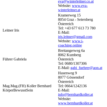
eva@winterleitner.co.at
Website:
www.eva-
winterleitner.at
Kramerweg 15
8054 Graz - Seiersberg
Österreich
Tel: +43 677 613 73 780
Leitner Iris
E-Mail:
iris.leitner@gmail.com
Website:
www.i-
coaching.online
Breitangerweg 6a
8062 Kumberg
Führer Gabriela
Österreich
Tel: 0680/1307306
E-Mail:
gabi_fuehrer@aon.at
Hasenweg 9
8077 Gössendorf
Österreich
Mag.Mag.(FH) Koller Bernhard
Tel: 0664/1242136
KörperBewusstSein
E-Mail:
info@bernhardkoller.at
Website:
www.bernhardkoller.at