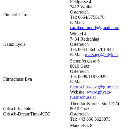
Feldgasse 4
7412 Wolfau
Österreich
Pimperl Carola
Tel: 0664/5756176
E-Mail:
carola.pimperl@gmail.com
Winkel 4
7434 Redschlag
Kainz Lydia
Österreich
Tel: 0043 664 5701 942
E-Mail:
massage@lalyk.at
Stempfergasse 6
8010 Graz
Österreich
Tel: 0699/11873929
Fürnschuss Eva
E-Mail:
fuernschuss.eva@gmx.net
Website:
www.physio-
fuernschuss.at
Theodor-Körner-Str. 175/6
Gritsch Joachim
8010 Graz
Gritsch-DreamTime-KEG
Österreich
Tel: +43 650 5625873
Mandelstr. 8