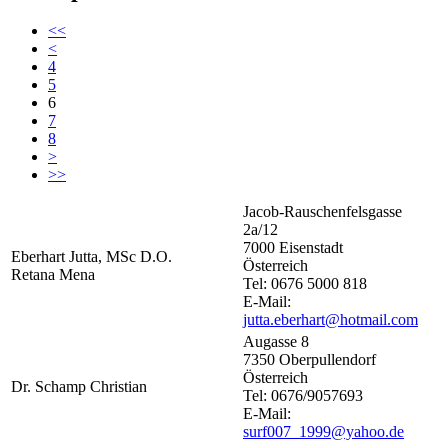
<<
<
4
5
6
7
8
>
>>
Jacob-Rauschenfelsgasse
2a/12
7000 Eisenstadt
Eberhart Jutta, MSc D.O.
Österreich
Retana Mena
Tel: 0676 5000 818
E-Mail:
jutta.eberhart@hotmail.com
Augasse 8
7350 Oberpullendorf
Österreich
Dr. Schamp Christian
Tel: 0676/9057693
E-Mail:
surf007_1999@yahoo.de