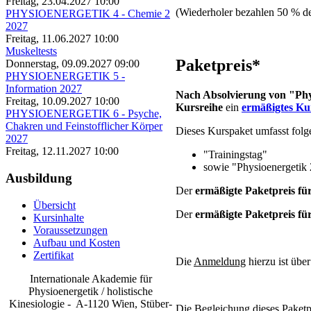
Freitag, 23.04.2027 10:00
(Wiederholer bezahlen 50 % des
PHYSIOENERGETIK 4 - Chemie 2
2027
Freitag, 11.06.2027 10:00
Muskeltests
Paketpreis*
Donnerstag, 09.09.2027 09:00
PHYSIOENERGETIK 5 -
Information 2027
Nach Absolvierung von "Phy
Freitag, 10.09.2027 10:00
Kursreihe
ein
ermäßigtes Ku
PHYSIOENERGETIK 6 - Psyche,
Chakren und Feinstofflicher Körper
Dieses Kurspaket umfasst folg
2027
Freitag, 12.11.2027 10:00
"Trainingstag"
sowie "Physioenergetik 
Ausbildung
Der
ermäßigte Paketpreis fü
Übersicht
Der
ermäßigte Paketpreis fü
Kursinhalte
Voraussetzungen
Aufbau und Kosten
Zertifikat
Die
Anmeldung
hierzu ist übe
Internationale Akademie für
Physioenergetik / holistische
Kinesiologie - A-1120 Wien, Stüber-
Die Begleichung dieses Paketpr