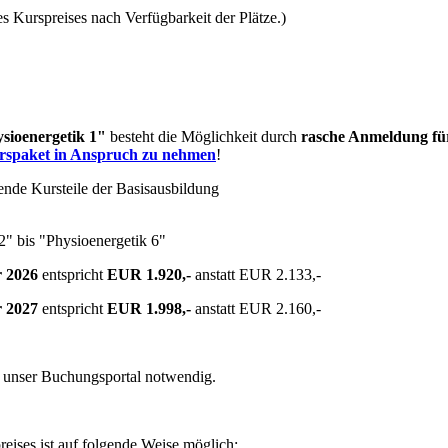
 Kurspreises nach Verfügbarkeit der Plätze.)
sioenergetik 1"
besteht die Möglichkeit durch
rasche Anmeldung für
rspaket in Anspruch zu nehmen
!
ende Kursteile der Basisausbildung
2" bis "Physioenergetik 6"
r 2026
entspricht
EUR 1.920,-
anstatt EUR 2.133,-
r 2027
entspricht
EUR 1.998,-
anstatt EUR 2.160,-
r unser Buchungsportal notwendig.
eises ist auf folgende Weise möglich: